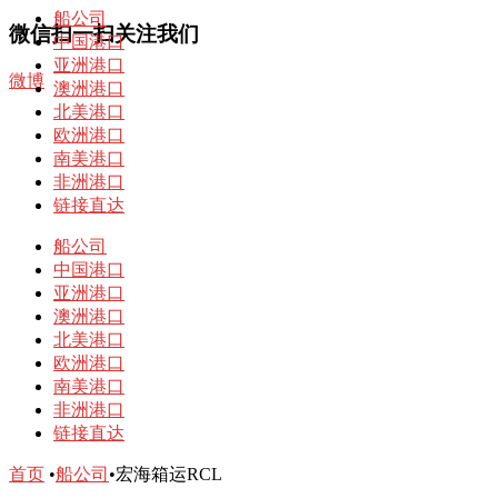
船公司
微信扫一扫关注我们
中国港口
亚洲港口
微博
澳洲港口
北美港口
欧洲港口
南美港口
非洲港口
链接直达
船公司
中国港口
亚洲港口
澳洲港口
北美港口
欧洲港口
南美港口
非洲港口
链接直达
首页
•
船公司
•
宏海箱运RCL