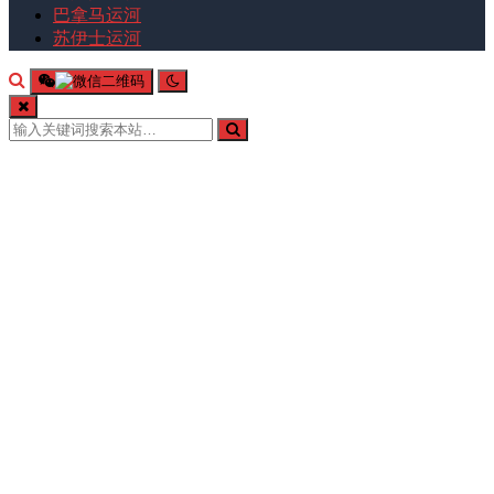
巴拿马运河
苏伊士运河