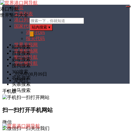
首页
港口导航
打
文章列表
开
世界港口大全
菜
港口列表
单
国家代码
站内搜索
▾
港口代码
报关代码
搜
索
世界关税网
站内搜索
世界机场网
百度搜索
船公司导航
必应搜索
货代网导航
搜狗搜索
360搜索
2026年08月09日
谷歌搜索
星期日
头条搜索
神马搜索
手机版
扫一扫打开手机网站
微信