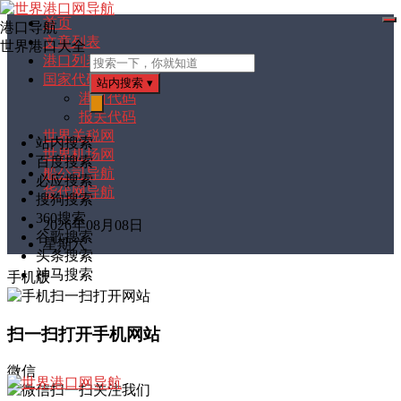
首页
港口导航
打
文章列表
开
世界港口大全
菜
港口列表
单
国家代码
站内搜索
▾
港口代码
报关代码
搜
索
世界关税网
站内搜索
世界机场网
百度搜索
船公司导航
必应搜索
货代网导航
搜狗搜索
360搜索
2026年08月08日
谷歌搜索
星期六
头条搜索
神马搜索
手机版
扫一扫打开手机网站
微信