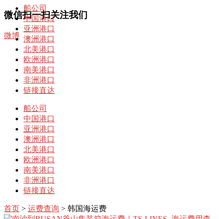
船公司
微信扫一扫关注我们
中国港口
亚洲港口
微博
澳洲港口
北美港口
欧洲港口
南美港口
非洲港口
链接直达
船公司
中国港口
亚洲港口
澳洲港口
北美港口
欧洲港口
南美港口
非洲港口
链接直达
首页
>
运费查询
> 韩国海运费