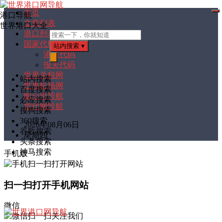
首页
港口导航
打
文章列表
开
世界港口大全
菜
港口列表
单
国家代码
站内搜索
▾
港口代码
报关代码
搜
索
世界关税网
站内搜索
世界机场网
百度搜索
船公司导航
必应搜索
货代网导航
搜狗搜索
360搜索
2026年08月06日
谷歌搜索
星期四
头条搜索
神马搜索
手机版
扫一扫打开手机网站
微信