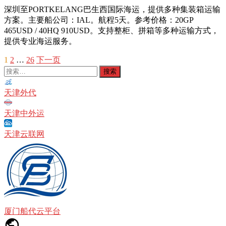
深圳至PORTKELANG巴生西国际海运，提供多种集装箱运输
方案。主要船公司：IAL。航程5天。参考价格：20GP
465USD / 40HQ 910USD。支持整柜、拼箱等多种运输方式，
提供专业海运服务。
1
2
…
26
下一页
文
搜
章
索：
分
天津外代
页
天津中外运
天津云联网
厦门船代云平台