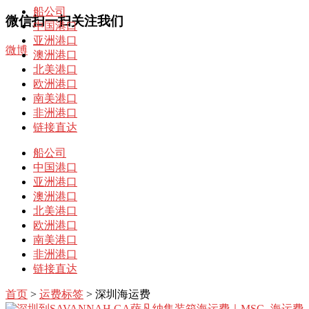
船公司
微信扫一扫关注我们
中国港口
亚洲港口
微博
澳洲港口
北美港口
欧洲港口
南美港口
非洲港口
链接直达
船公司
中国港口
亚洲港口
澳洲港口
北美港口
欧洲港口
南美港口
非洲港口
链接直达
首页
>
运费标签
> 深圳海运费