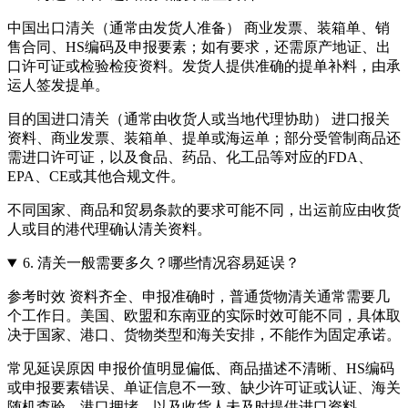
中国出口清关（通常由发货人准备） 商业发票、装箱单、销
售合同、HS编码及申报要素；如有要求，还需原产地证、出
口许可证或检验检疫资料。发货人提供准确的提单补料，由承
运人签发提单。
目的国进口清关（通常由收货人或当地代理协助） 进口报关
资料、商业发票、装箱单、提单或海运单；部分受管制商品还
需进口许可证，以及食品、药品、化工品等对应的FDA、
EPA、CE或其他合规文件。
不同国家、商品和贸易条款的要求可能不同，出运前应由收货
人或目的港代理确认清关资料。
6.
清关一般需要多久？哪些情况容易延误？
参考时效 资料齐全、申报准确时，普通货物清关通常需要几
个工作日。美国、欧盟和东南亚的实际时效可能不同，具体取
决于国家、港口、货物类型和海关安排，不能作为固定承诺。
常见延误原因 申报价值明显偏低、商品描述不清晰、HS编码
或申报要素错误、单证信息不一致、缺少许可证或认证、海关
随机查验、港口拥堵，以及收货人未及时提供进口资料。