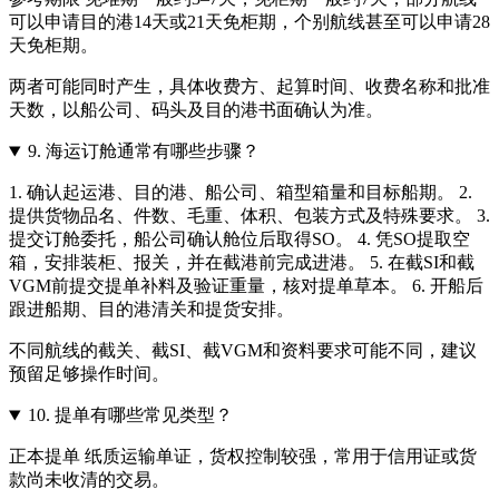
可以申请目的港14天或21天免柜期，个别航线甚至可以申请28
天免柜期。
两者可能同时产生，具体收费方、起算时间、收费名称和批准
天数，以船公司、码头及目的港书面确认为准。
9.
海运订舱通常有哪些步骤？
1. 确认起运港、目的港、船公司、箱型箱量和目标船期。 2.
提供货物品名、件数、毛重、体积、包装方式及特殊要求。 3.
提交订舱委托，船公司确认舱位后取得SO。 4. 凭SO提取空
箱，安排装柜、报关，并在截港前完成进港。 5. 在截SI和截
VGM前提交提单补料及验证重量，核对提单草本。 6. 开船后
跟进船期、目的港清关和提货安排。
不同航线的截关、截SI、截VGM和资料要求可能不同，建议
预留足够操作时间。
10.
提单有哪些常见类型？
正本提单 纸质运输单证，货权控制较强，常用于信用证或货
款尚未收清的交易。