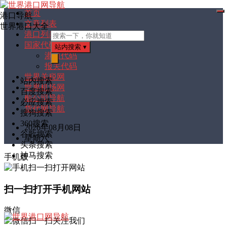
首页
港口导航
打
文章列表
开
世界港口大全
菜
港口列表
单
国家代码
站内搜索
▾
港口代码
报关代码
搜
索
世界关税网
站内搜索
世界机场网
百度搜索
船公司导航
必应搜索
货代网导航
搜狗搜索
360搜索
2026年08月08日
谷歌搜索
星期六
头条搜索
神马搜索
手机版
扫一扫打开手机网站
微信