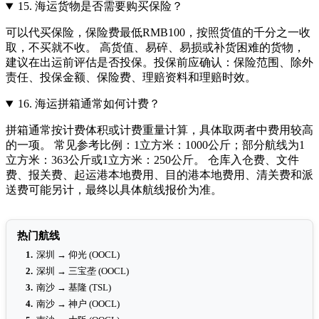
15.
海运货物是否需要购买保险？
可以代买保险，保险费最低RMB100，按照货值的千分之一收
取，不买就不收。 高货值、易碎、易损或补货困难的货物，
建议在出运前评估是否投保。投保前应确认：保险范围、除外
责任、投保金额、保险费、理赔资料和理赔时效。
16.
海运拼箱通常如何计费？
拼箱通常按计费体积或计费重量计算，具体取两者中费用较高
的一项。 常见参考比例：1立方米：1000公斤；部分航线为1
立方米：363公斤或1立方米：250公斤。 仓库入仓费、文件
费、报关费、起运港本地费用、目的港本地费用、清关费和派
送费可能另计，最终以具体航线报价为准。
热门航线
1.
深圳 → 仰光 (OOCL)
2.
深圳 → 三宝垄 (OOCL)
3.
南沙 → 基隆 (TSL)
4.
南沙 → 神户 (OOCL)