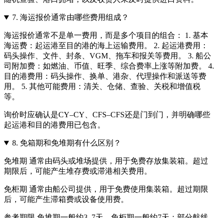
7.
海运报价通常由哪些费用组成？
海运报价通常不是单一费用，而是多个项目的组合： 1. 基本
海运费：起运港至目的港的海上运输费用。 2. 起运港费用：
码头操作、文件、封条、VGM、拖车和报关等费用。 3. 船公
司附加费：如燃油、币值、旺季、综合费率上涨等附加费。 4.
目的港费用：码头操作、换单、港杂、代理操作和派送等费
用。 5. 其他可能费用：清关、仓储、查验、关税和增值税
等。
询价时应确认是CY–CY、CFS–CFS还是门到门，并明确哪些
起运港和目的港费用已包含。
8.
免箱期和免堆期有什么区别？
免堆期 通常由码头或堆场提供，用于免费存放集装箱。超过
期限后，可能产生堆存费或滞港相关费用。
免柜期 通常由船公司提供，用于免费使用集装箱。超过期限
后，可能产生滞箱费或设备使用费。
参考期限 免堆期一般约3–7天，免柜期一般约7天；部分航线