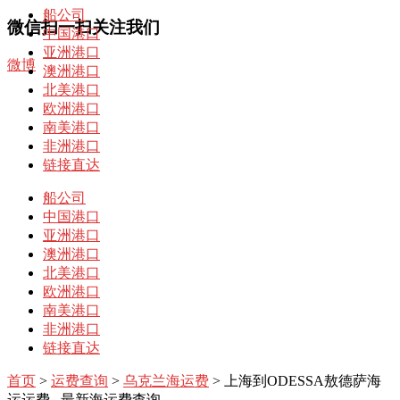
船公司
微信扫一扫关注我们
中国港口
亚洲港口
微博
澳洲港口
北美港口
欧洲港口
南美港口
非洲港口
链接直达
船公司
中国港口
亚洲港口
澳洲港口
北美港口
欧洲港口
南美港口
非洲港口
链接直达
首页
>
运费查询
>
乌克兰海运费
> 上海到ODESSA敖德萨海
运运费– 最新海运费查询