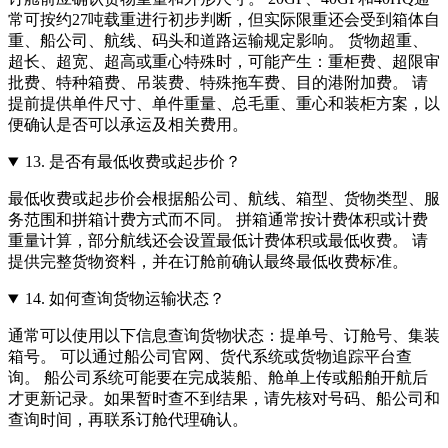
常可按约27吨载重进行初步判断，但实际限重还会受到箱体自
重、船公司、航线、码头和道路运输规定影响。 货物超重、
超长、超宽、超高或重心特殊时，可能产生：重柜费、超限审
批费、特种箱费、吊装费、特殊拖车费、目的港附加费。 请
提前提供单件尺寸、单件重量、总毛重、重心和装柜方案，以
便确认是否可以承运及相关费用。
13.
是否有最低收费或起步价？
最低收费或起步价会根据船公司、航线、箱型、货物类型、服
务范围和拼箱计费方式而不同。 拼箱通常按计费体积或计费
重量计算，部分航线还会设置最低计费体积或最低收费。 请
提供完整货物资料，并在订舱前确认最终最低收费标准。
14.
如何查询货物运输状态？
通常可以使用以下信息查询货物状态：提单号、订舱号、集装
箱号。 可以通过船公司官网、货代系统或货物追踪平台查
询。 船公司系统可能要在完成装船、舱单上传或船舶开航后
才更新记录。如果暂时查不到结果，请先核对号码、船公司和
查询时间，再联系订舱代理确认。