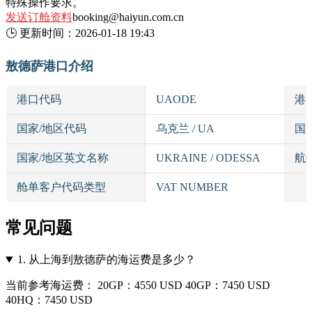
特殊操作要求。
发送订舱资料
booking@haiyun.com.cn
🕒
更新时间：
2026-01-18 19:43
敖德萨港口介绍
港口代码
UAODE
港
国家/地区代码
乌克兰 / UA
国
国家/地区英文名称
UKRAINE / ODESSA
航
舱单客户代码类型
VAT NUMBER
常见问题
1.
从上海到敖德萨的海运费是多少？
当前参考海运费： 20GP：4550 USD 40GP：7450 USD
40HQ：7450 USD