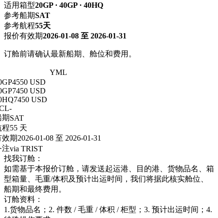
适用箱型
20GP · 40GP · 40HQ
参考船期
SAT
参考航程
55天
报价有效期
2026-01-08 至 2026-01-31
订舱前请确认最新船期、舱位和费用。
上海 → 敖德萨
YML
0GP
4550 USD
0GP
7450 USD
0HQ
7450 USD
CL
-
船期
SAT
航程
55 天
有效期
2026-01-08 至 2026-01-31
备注
via TRIST
找我订舱：
如需基于本报价订舱，请发送起运港、目的港、货物品名、箱
型箱量、毛重/体积及预计出运时间，我们将据此核实舱位、
船期和最终费用。
订舱资料：
1.货物品名；2. 件数 / 毛重 / 体积 / 柜型；3. 预计出运时间；4.