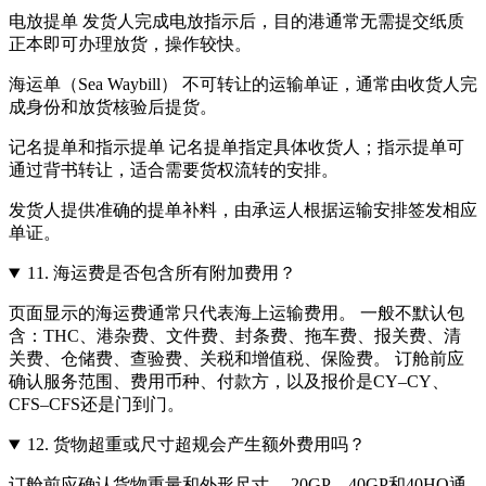
电放提单 发货人完成电放指示后，目的港通常无需提交纸质
正本即可办理放货，操作较快。
海运单（Sea Waybill） 不可转让的运输单证，通常由收货人完
成身份和放货核验后提货。
记名提单和指示提单 记名提单指定具体收货人；指示提单可
通过背书转让，适合需要货权流转的安排。
发货人提供准确的提单补料，由承运人根据运输安排签发相应
单证。
11.
海运费是否包含所有附加费用？
页面显示的海运费通常只代表海上运输费用。 一般不默认包
含：THC、港杂费、文件费、封条费、拖车费、报关费、清
关费、仓储费、查验费、关税和增值税、保险费。 订舱前应
确认服务范围、费用币种、付款方，以及报价是CY–CY、
CFS–CFS还是门到门。
12.
货物超重或尺寸超规会产生额外费用吗？
订舱前应确认货物重量和外形尺寸。 20GP、40GP和40HQ通