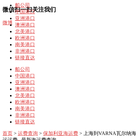
船公司
微信扫一扫关注我们
中国港口
亚洲港口
微博
澳洲港口
北美港口
欧洲港口
南美港口
非洲港口
链接直达
船公司
中国港口
亚洲港口
澳洲港口
北美港口
欧洲港口
南美港口
非洲港口
链接直达
首页
>
运费查询
>
保加利亚海运费
> 上海到VARNA瓦尔纳海
运运费– 最新海运费查询