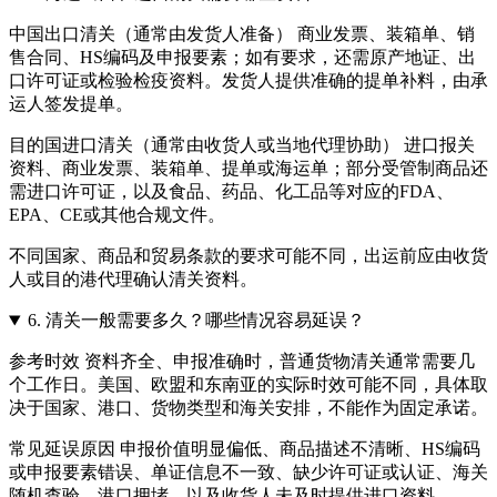
中国出口清关（通常由发货人准备） 商业发票、装箱单、销
售合同、HS编码及申报要素；如有要求，还需原产地证、出
口许可证或检验检疫资料。发货人提供准确的提单补料，由承
运人签发提单。
目的国进口清关（通常由收货人或当地代理协助） 进口报关
资料、商业发票、装箱单、提单或海运单；部分受管制商品还
需进口许可证，以及食品、药品、化工品等对应的FDA、
EPA、CE或其他合规文件。
不同国家、商品和贸易条款的要求可能不同，出运前应由收货
人或目的港代理确认清关资料。
6.
清关一般需要多久？哪些情况容易延误？
参考时效 资料齐全、申报准确时，普通货物清关通常需要几
个工作日。美国、欧盟和东南亚的实际时效可能不同，具体取
决于国家、港口、货物类型和海关安排，不能作为固定承诺。
常见延误原因 申报价值明显偏低、商品描述不清晰、HS编码
或申报要素错误、单证信息不一致、缺少许可证或认证、海关
随机查验、港口拥堵，以及收货人未及时提供进口资料。