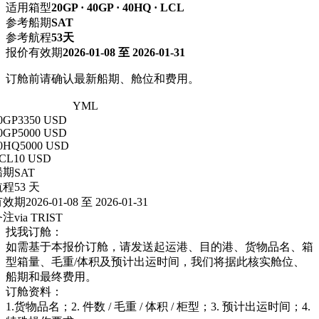
适用箱型
20GP · 40GP · 40HQ · LCL
参考船期
SAT
参考航程
53天
报价有效期
2026-01-08 至 2026-01-31
订舱前请确认最新船期、舱位和费用。
上海 → 瓦尔纳
YML
0GP
3350 USD
0GP
5000 USD
0HQ
5000 USD
CL
10 USD
船期
SAT
航程
53 天
有效期
2026-01-08 至 2026-01-31
备注
via TRIST
找我订舱：
如需基于本报价订舱，请发送起运港、目的港、货物品名、箱
型箱量、毛重/体积及预计出运时间，我们将据此核实舱位、
船期和最终费用。
订舱资料：
1.货物品名；2. 件数 / 毛重 / 体积 / 柜型；3. 预计出运时间；4.