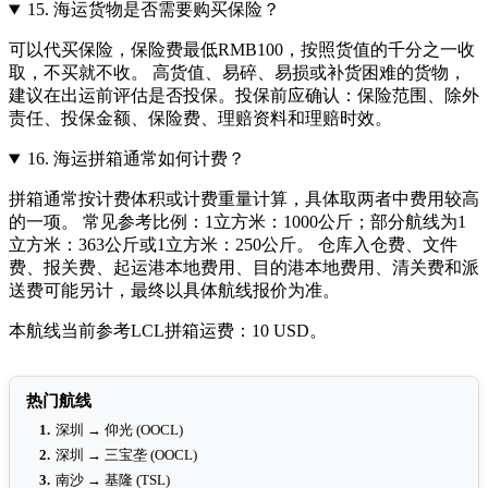
15.
海运货物是否需要购买保险？
可以代买保险，保险费最低RMB100，按照货值的千分之一收
取，不买就不收。 高货值、易碎、易损或补货困难的货物，
建议在出运前评估是否投保。投保前应确认：保险范围、除外
责任、投保金额、保险费、理赔资料和理赔时效。
16.
海运拼箱通常如何计费？
拼箱通常按计费体积或计费重量计算，具体取两者中费用较高
的一项。 常见参考比例：1立方米：1000公斤；部分航线为1
立方米：363公斤或1立方米：250公斤。 仓库入仓费、文件
费、报关费、起运港本地费用、目的港本地费用、清关费和派
送费可能另计，最终以具体航线报价为准。
本航线当前参考LCL拼箱运费：10 USD。
热门航线
1.
深圳 → 仰光 (OOCL)
2.
深圳 → 三宝垄 (OOCL)
3.
南沙 → 基隆 (TSL)