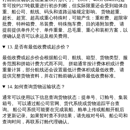
常可按约27吨载重进行初步判断，但实际限重还会受到箱体自
重、船公司、航线、码头和道路运输规定影响。 货物超重、
超长、超宽、超高或重心特殊时，可能产生：重柜费、超限审
批费、特种箱费、吊装费、特殊拖车费、目的港附加费。 请
提前提供单件尺寸、单件重量、总毛重、重心和装柜方案，以
便确认是否可以承运及相关费用。
13.
是否有最低收费或起步价？
最低收费或起步价会根据船公司、航线、箱型、货物类型、服
务范围和拼箱计费方式而不同。 拼箱通常按计费体积或计费
重量计算，部分航线还会设置最低计费体积或最低收费。 请
提供完整货物资料，并在订舱前确认最终最低收费标准。
14.
如何查询货物运输状态？
通常可以使用以下信息查询货物状态：提单号、订舱号、集装
箱号。 可以通过船公司官网、货代系统或货物追踪平台查
询。 船公司系统可能要在完成装船、舱单上传或船舶开航后
才更新记录。如果暂时查不到结果，请先核对号码、船公司和
查询时间，再联系订舱代理确认。