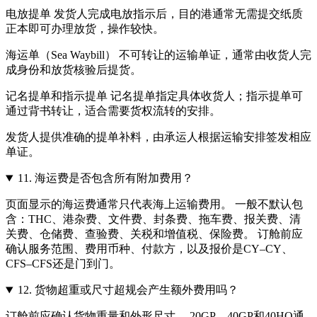
电放提单 发货人完成电放指示后，目的港通常无需提交纸质
正本即可办理放货，操作较快。
海运单（Sea Waybill） 不可转让的运输单证，通常由收货人完
成身份和放货核验后提货。
记名提单和指示提单 记名提单指定具体收货人；指示提单可
通过背书转让，适合需要货权流转的安排。
发货人提供准确的提单补料，由承运人根据运输安排签发相应
单证。
11.
海运费是否包含所有附加费用？
页面显示的海运费通常只代表海上运输费用。 一般不默认包
含：THC、港杂费、文件费、封条费、拖车费、报关费、清
关费、仓储费、查验费、关税和增值税、保险费。 订舱前应
确认服务范围、费用币种、付款方，以及报价是CY–CY、
CFS–CFS还是门到门。
12.
货物超重或尺寸超规会产生额外费用吗？
订舱前应确认货物重量和外形尺寸。 20GP、40GP和40HQ通