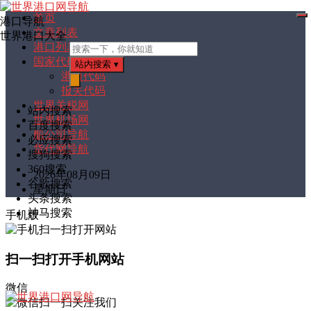
首页
港口导航
打
文章列表
开
世界港口大全
菜
港口列表
单
国家代码
站内搜索
▾
港口代码
报关代码
搜
索
世界关税网
站内搜索
世界机场网
百度搜索
船公司导航
必应搜索
货代网导航
搜狗搜索
360搜索
2026年08月09日
谷歌搜索
星期日
头条搜索
神马搜索
手机版
扫一扫打开手机网站
微信