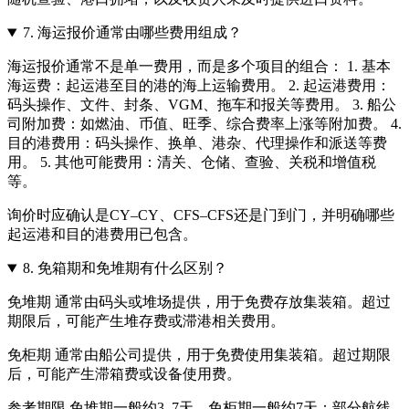
7.
海运报价通常由哪些费用组成？
海运报价通常不是单一费用，而是多个项目的组合： 1. 基本
海运费：起运港至目的港的海上运输费用。 2. 起运港费用：
码头操作、文件、封条、VGM、拖车和报关等费用。 3. 船公
司附加费：如燃油、币值、旺季、综合费率上涨等附加费。 4.
目的港费用：码头操作、换单、港杂、代理操作和派送等费
用。 5. 其他可能费用：清关、仓储、查验、关税和增值税
等。
询价时应确认是CY–CY、CFS–CFS还是门到门，并明确哪些
起运港和目的港费用已包含。
8.
免箱期和免堆期有什么区别？
免堆期 通常由码头或堆场提供，用于免费存放集装箱。超过
期限后，可能产生堆存费或滞港相关费用。
免柜期 通常由船公司提供，用于免费使用集装箱。超过期限
后，可能产生滞箱费或设备使用费。
参考期限 免堆期一般约3–7天，免柜期一般约7天；部分航线