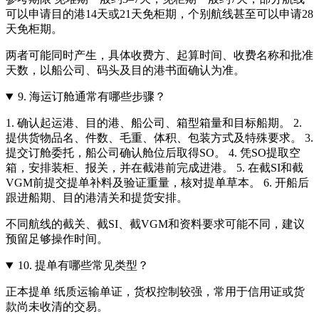
可以申请目的港14天或21天免柜期，个别航线甚至可以申请28
天免柜期。
两者可能同时产生，具体收费方、起算时间、收费名称和批准
天数，以船公司、码头及目的港书面确认为准。
9.
海运订舱通常有哪些步骤？
1. 确认起运港、目的港、船公司、箱型箱量和目标船期。 2.
提供货物品名、件数、毛重、体积、包装方式及特殊要求。 3.
提交订舱委托，船公司确认舱位后取得SO。 4. 凭SO提取空
箱，安排装柜、报关，并在截港前完成进港。 5. 在截SI和截
VGM前提交提单补料及验证重量，核对提单草本。 6. 开船后
跟进船期、目的港清关和提货安排。
不同航线的截关、截SI、截VGM和资料要求可能不同，建议
预留足够操作时间。
10.
提单有哪些常见类型？
正本提单 纸质运输单证，货权控制较强，常用于信用证或货
款尚未收清的交易。