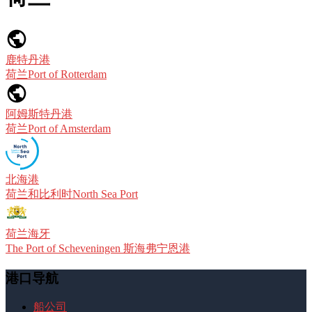
鹿特丹港
荷兰Port of Rotterdam
阿姆斯特丹港
荷兰Port of Amsterdam
北海港
荷兰和比利时North Sea Port
荷兰海牙
The Port of Scheveningen 斯海弗宁恩港
港口导航
船公司