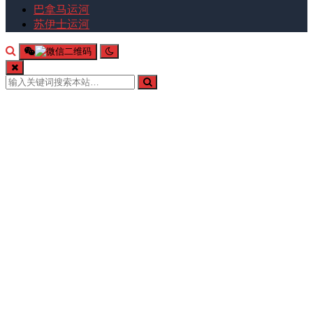
巴拿马运河
苏伊士运河