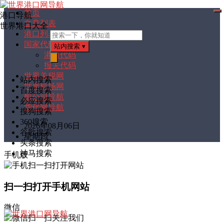
首页
港口导航
打
文章列表
开
世界港口大全
菜
港口列表
单
国家代码
站内搜索
▾
港口代码
报关代码
搜
索
世界关税网
站内搜索
世界机场网
百度搜索
船公司导航
必应搜索
货代网导航
搜狗搜索
360搜索
2026年08月06日
谷歌搜索
星期四
头条搜索
神马搜索
手机版
扫一扫打开手机网站
微信