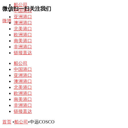
船公司
微信扫一扫关注我们
中国港口
亚洲港口
微博
澳洲港口
北美港口
欧洲港口
南美港口
非洲港口
链接直达
船公司
中国港口
亚洲港口
澳洲港口
北美港口
欧洲港口
南美港口
非洲港口
链接直达
首页
•
船公司
•
中远COSCO